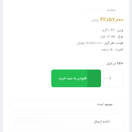
بیشـتر
42,157,000
تومان
وزن :
1.86 گرم
نوع :
طلا 18 عیار
قیمت هر گرم :
18,770,000 تومان
اجرت :
5 درصد
943 در انبار
افزودن به سبد خرید
موجود است
آماده ارسال