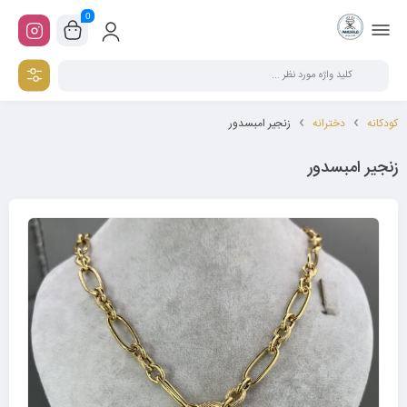
0
کودکانه
دخترانه
زنجیر امبسدور
زنجیر امبسدور