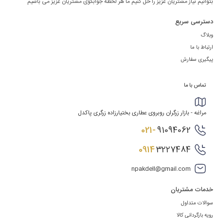
بتوانیم نیاز مشتریان عزیز را حل کنیم ما هر لحظه جوابگوی مشتریان عزیز می باشیم
دسترسی سریع
وبلاگ
ارتباط با ما
پیگیری سفارش
تماس با ما
مراغه - بازار زرگران روبروی عطاری بختیارزاده زرگری پاکدل
021-
91094062
0914
3227484
npakdell@gmail.com
خدمات مشتریان
سوالات متداول
رویه بازگردانی کالا