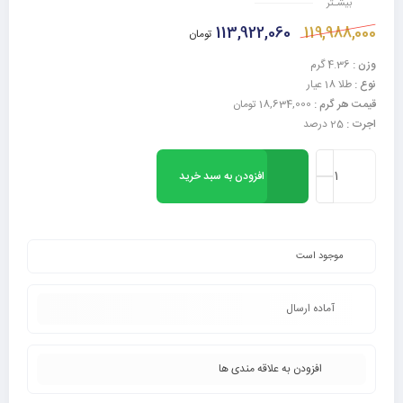
بیشـتر
113,922,060
119,988,000
تومان
وزن :
4.36 گرم
نوع :
طلا 18 عیار
قیمت هر گرم :
18,634,000 تومان
اجرت :
25 درصد
افزودن به سبد خرید
موجود است
آماده ارسال
افزودن به علاقه مندی ها