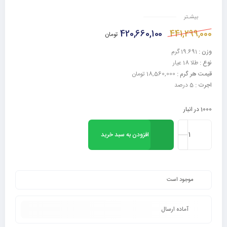
بیشـتر
420,660,100
441,299,000
تومان
وزن :
19.691 گرم
نوع :
طلا 18 عیار
قیمت هر گرم :
18,560,000 تومان
اجرت :
5 درصد
1000 در انبار
افزودن به سبد خرید
موجود است
آماده ارسال