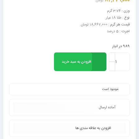
84,279,000
تومان
وزن :
3.74 گرم
نوع :
طلا 18 عیار
قیمت هر گرم :
18,662,000 تومان
اجرت :
5 درصد
989 در انبار
افزودن به سبد خرید
موجود است
آماده ارسال
افزودن به علاقه مندی ها