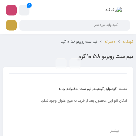
0
کودکانه
دخترانه
نیم ست روبرتو 10.58 گرم
نیم ست روبرتو 10.58 گرم
دسته :
گوشواره
,
گردنبند
,
نیم ست
,
دخترانه
,
زنانه
امکان لغو این محصول بعد از خرید به هیچ عنوان وجود ندارد
بیشـتر