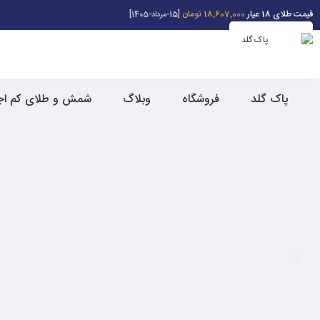
قیمت طلای 18 عیار
18,607,000 تومان
[15-مرداد-1405]
پاک گلد
فروشگاه
وبلاگ
شمش و طلای کم ا