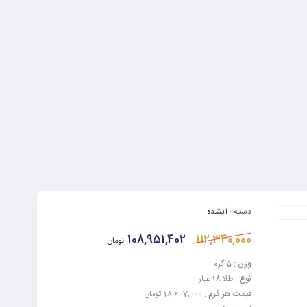
دسته :
آبشده
108,951,402
112,340,000
تومان
وزن :
5 گرم
نوع :
طلا 18 عیار
قیمت هر گرم :
18,607,000 تومان