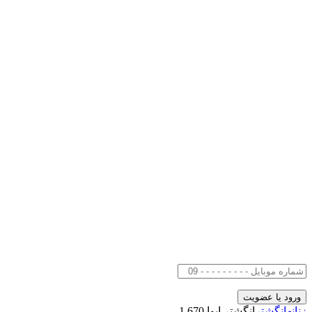
زنانه
انگشتر
انگشتر ایوا 1.670