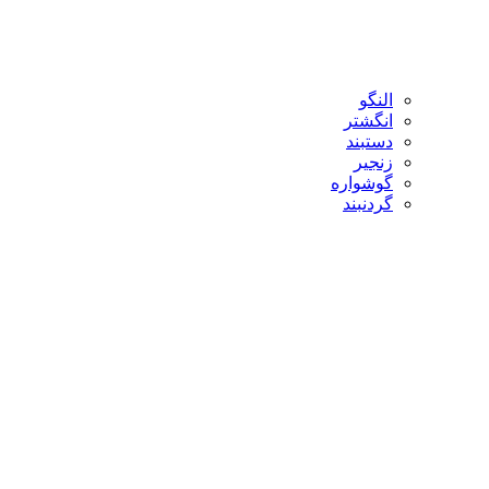
النگو
انگشتر
دستبند
زنجیر
گوشواره
گردنبند