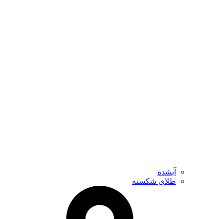
آبشده
طلای شکسته