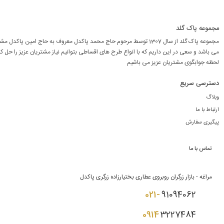
مجموعه پاک گلد
مجموعه پاک گلد از سال 1307 توسط مرحوم حاج محمد پاکدل معروف به حاج امین پاکد
می باشد و سعی در این داریم که با انواع طرح های اقساطی بتوانیم نیاز مشتریان عزیز را حل کن
لحظه جوابگوی مشتریان عزیز می باشیم
دسترسی سریع
وبلاگ
ارتباط با ما
پیگیری سفارش
تماس با ما
مراغه - بازار زرگران روبروی عطاری بختیارزاده زرگری پاکدل
021-
91094062
0914
3227484