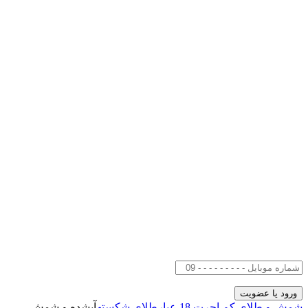
شمش و طلای کم اجرت 18 عیار
طلای شکسته
آبشده و شمش