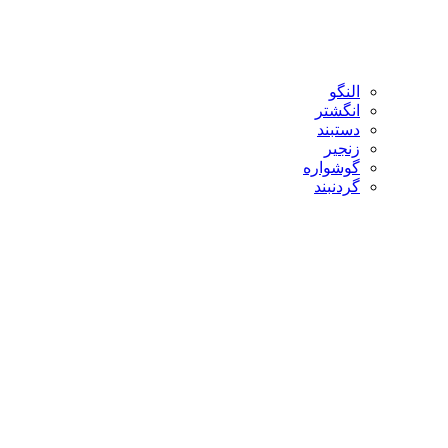
النگو
انگشتر
دستبند
زنجیر
گوشواره
گردنبند