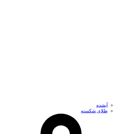
آبشده
طلای شکسته