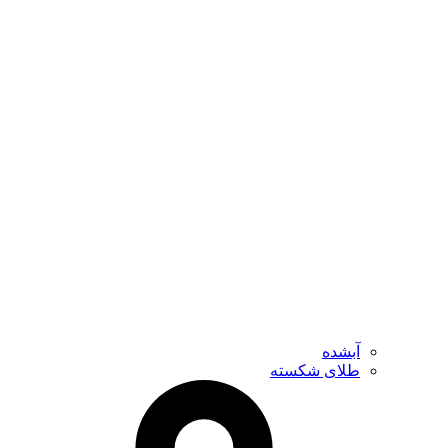
آبشده
طلای شکسته