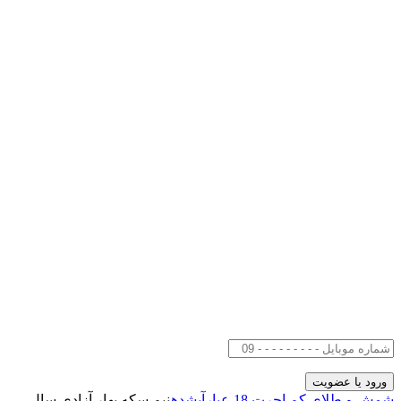
شمش و طلای کم اجرت 18 عیار
آبشده
نیم سکه بهار آزادی سال